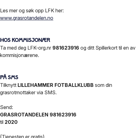
Les mer og søk opp LFK her:
www.grasrotandelen.no
Hos kommisjonær
Ta med deg LFK-org.nr
981623916
og ditt Spillerkort til en av
kommisjonærene.
På SMS
Tilknytt
LILLEHAMMER FOTBALLKLUBB
som din
grasrotmottaker via SMS.
Send:
GRASROTANDELEN 981623916
til
2020
(Tjenesten er gratis)