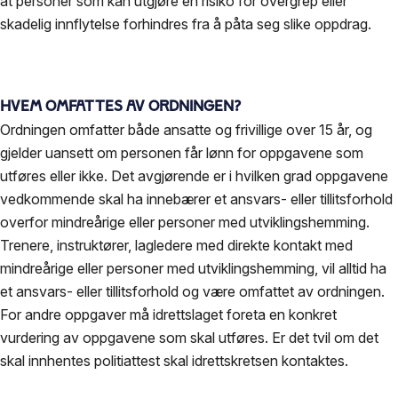
at personer som kan utgjøre en risiko for overgrep eller
skadelig innflytelse forhindres fra å påta seg slike oppdrag.
Hvem omfattes av ordningen?
Ordningen omfatter både ansatte og frivillige over 15 år, og
gjelder uansett om personen får lønn for oppgavene som
utføres eller ikke. Det avgjørende er i hvilken grad oppgavene
vedkommende skal ha innebærer et ansvars- eller tillitsforhold
overfor mindreårige eller personer med utviklingshemming.
Trenere, instruktører, lagledere med direkte kontakt med
mindreårige eller personer med utviklingshemming, vil alltid ha
et ansvars- eller tillitsforhold og være omfattet av ordningen.
For andre oppgaver må idrettslaget foreta en konkret
vurdering av oppgavene som skal utføres. Er det tvil om det
skal innhentes politiattest skal idrettskretsen kontaktes.