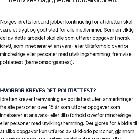
fremvises daglig leder i fotballklubben.
Norges idrettsforbund jobber kontinuerlig for at idretten skal
være et trygt og godt sted for alle medlemmer. Som en viktig
del av dette arbeidet skal alle som utfører oppgaver i norsk
idrett, som innebærer et ansvars- eller tillitsforhold overfor
mindreårige eller personer med utviklingshemming, fremvise
politiattest (barneomsorgsattest).
Hvorfor kreves det politiattest?
Idretten krever fremvisning av politiattest uten anmerkninger
fra alle personer over 15 år som utfører oppgaver som
innebærer et ansvars- eller tillitsforhold overfor mindreårige
eller personer med utviklingshemming. Det gjøres for å bidra til
at slike oppgaver kun utføres av skikkede personer, gjennom